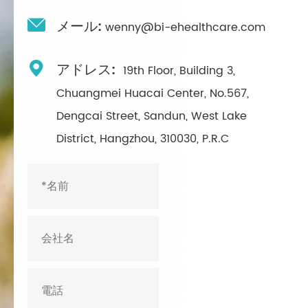

メール:
wenny@bi-ehealthcare.com

アドレス:
19th Floor, Building 3,
Chuangmei Huacai Center, No.567,
Dengcai Street, Sandun, West Lake
District, Hangzhou, 310030, P.R.C