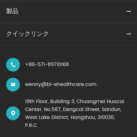
製品
クイックリンク
+86-571-89710168

wenny@bi-ehealthcare.com

19th Floor, Building 3, Chuangmei Huacai
Center, No.567, Dengcai Street, Sandun,

West Lake District, Hangzhou, 310030,
P.R.C