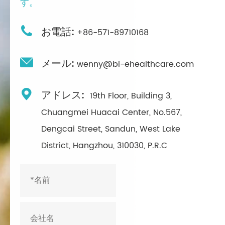
す。

お電話:
+86-571-89710168

メール:
wenny@bi-ehealthcare.com

アドレス:
19th Floor, Building 3,
Chuangmei Huacai Center, No.567,
Dengcai Street, Sandun, West Lake
District, Hangzhou, 310030, P.R.C