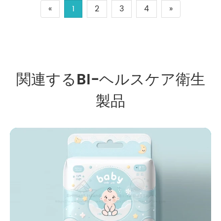
«
1
2
3
4
»
関連するBI-ヘルスケア衛生
製品