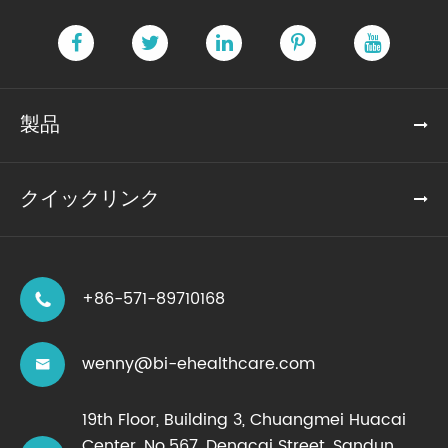
製品
クイックリンク
+86-571-89710168

wenny@bi-ehealthcare.com

19th Floor, Building 3, Chuangmei Huacai
Center, No.567, Dengcai Street, Sandun,